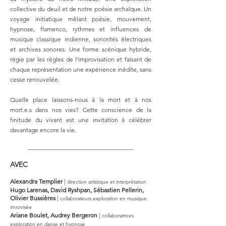
collective du deuil et de notre poésie archaïque. Un
voyage initiatique mêlant poésie, mouvement,
hypnose, flamenco, rythmes et influences de
musique classique indienne, sonorités électriques
et archives sonores. Une forme scénique hybride,
régie par les règles de l’improvisation et faisant de
chaque représentation une expérience inédite, sans
cesse renouvelée.
Quelle place laissons-nous à la mort et à nos
mort.e.s dans nos vies? Cette conscience de la
finitude du vivant est une invitation à célébrer
davantage encore la vie.
___________________________________
AVEC
Alexandra Templier
|
direction artistique et interprétation
Hugo Larenas, David Ryshpan, Sébastien Pellerin,
Olivier Bussières
|
collaborateurs exploration en musique
imrovisée
Ariane Boulet, Audrey Bergeron
|
collaboratrices
exploration en danse et hypnose