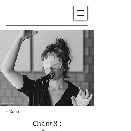
Photo: Thibault Carron
< Retour
Chant 3 :