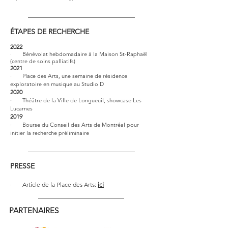
___________________________________
ÉTAPES DE RECHERCHE
2022
·
Bénévolat hebdomadaire à la Maison St-Raphaël
(centre de soins palliatifs)
2021
·
Place des Arts, une semaine de résidence
exploratoire en musique au Studio D
2020
·
Théâtre de la Ville de Longueuil, showcase Les
Lucarnes
2019
·
Bourse du Conseil des Arts de Montréal pour
initier la recherche préliminaire
___________________________________
PRESSE
· Article
de la Place des Arts
:
ici
PARTENAIRES